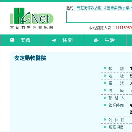
熱門：
新莊街修改衣服
禾豐青果行(水果批
本站瀏覽人次：
11115959
安定動物醫院
類 別
地 址
電 話
0
信 箱
a
聯 絡 人
營業時間
公 休 日
服務項目