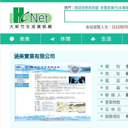
熱門：
新莊街修改衣服
禾豐青果行(水果批
本站瀏覽人次：
11115670
涵美實業有限公司
類 別
地 址
電 話
0
信 箱
h
聯 絡 人
營業時間
公 休 日
服務項目