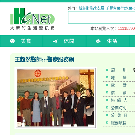
熱門：
新莊街修改衣服
禾豐青果行(水果批
本站瀏覽人次：
11115390
王超然醫師:::醫療服務網
類 別
地 址
電 話
信 箱
h
聯 絡 人
營業時間
公 休 日
服務項目