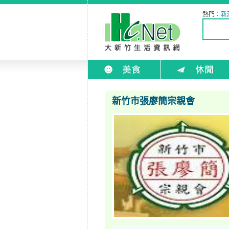
熱門：
新
新竹市張廖簡宗親會