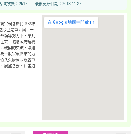
517 最後更新日期：2013-11-27
簡宗親會於民國86年
，迄今已是第五屆，十
幹部領導努力下，舉凡
會往來，協助政府建構
了宗親間的交流，增進
聚為一股宗親團結的力
新竹氏張廖簡宗親會第
恐、展望會務、任重道