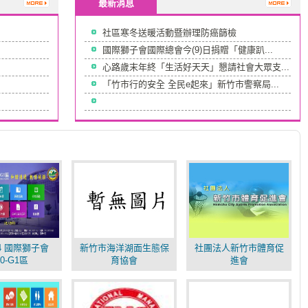
最新消息
社區寒冬送暖活動暨辦理防癌篩檢
國際獅子會國際總會今(9)日捐贈「健康趴...
心路歲末年終「生活好天天」懇請社會大眾支...
「竹市行的安全 全民e起來」新竹市警察局...
-14 國際獅子會
新竹市海洋湖面生態保
社團法人新竹市體育促
00-G1區
育協會
進會