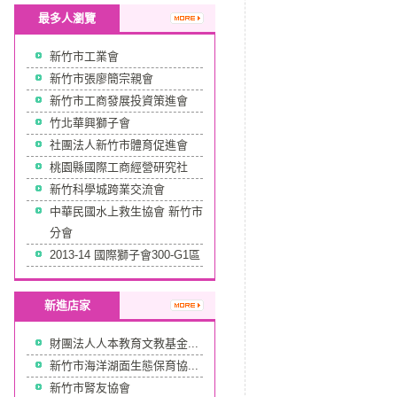
最多人瀏覽
新竹市工業會
新竹市張廖簡宗親會
新竹市工商發展投資策進會
竹北華興獅子會
社團法人新竹市體育促進會
桃園縣國際工商經營研究社
新竹科學城跨業交流會
中華民國水上救生協會 新竹市
分會
2013-14 國際獅子會300-G1區
新進店家
財團法人人本教育文教基金...
新竹市海洋湖面生態保育協...
新竹市腎友協會