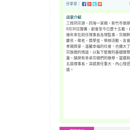
分享至：
點閱次數：2
店家介紹
三姓同宗源、四海一家親，新竹市張廖
8月30日籌備、創會至今已歷十五載
幾年來在前任理事長及理監事、宗親
慶吊、敬老、獎學金，舉辦活動、友
孝親齊家、溫馨幸福的社會，也擴大
宗族間的情誼，以紮下堅實的基礎匯
量，鎮榮有幸承宗親們的推舉，當選
五屆理事長，深感責任重大、內心惶
遠。