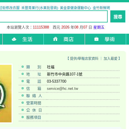
莊街修改衣服
禾豐青果行(水果批發商)
美金豪健身運動中心
金竹新鮮烤
本站瀏覽人次：
11115388
西元
2026
年
08
月
07
日
星期五
【
提供/舉報店家資料
｜
加入最愛
】
類 別
社福
地 址
新竹市中央路107-1號
電 話
03-5337700
信 箱
service@hc.net.tw
聯 絡 人
營業時間
公 休 日
服務項目