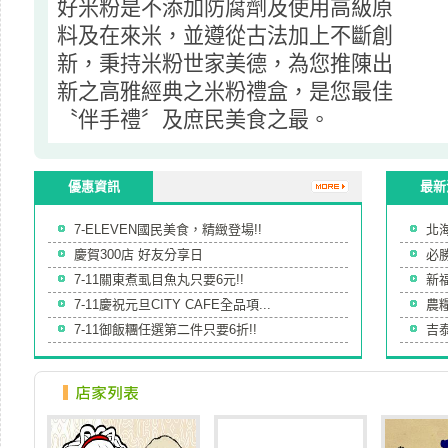
好米粉是不添加防腐劑及使用高級原
料及在來米，並遵從古法加上不斷創
新，秉持米粉世家美德，為您推陳出
新之高雅經典之米粉禮盒，是您最佳
〝伴手禮〞及庶民美食之最。
優惠資訊
最新
7-ELEVEN國民美食，精緻登場!!
北
慶賀300店 好友分享日
必
7-11關東煮虱目魚丸只要6元!!
新
7-11慶祝元旦CITY CAFE全品項...
農
7-11御飯糰任選第二件只要6折!!
吉