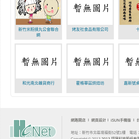
新竹米粉摃丸公會聯合
烤友社食品有限公司
網
和光南北雜貨商行
霍格華茲烘焙坊
嘉新號
網路開店
∣
網頁設計
∣
iSUN手機版
∣
地址：新竹市北區境福街52號1樓 電話：03-