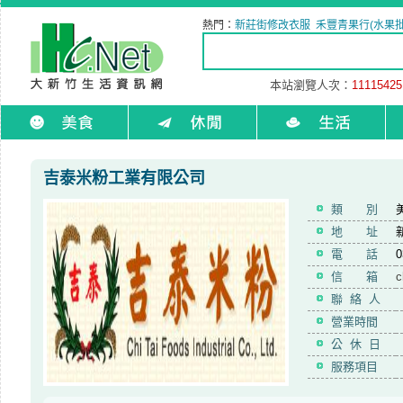
熱門：
新莊街修改衣服
禾豐青果行(水果批
本站瀏覽人次：
11115425
吉泰米粉工業有限公司
類 別
地 址
電 話
0
信 箱
c
聯 絡 人
營業時間
公 休 日
服務項目