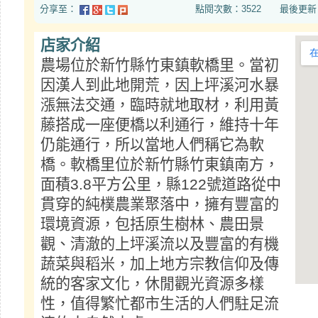
分享至：
點閱次數：3522 最後更新日期：20
店家介紹
農場位於新竹縣竹東鎮軟橋里。當初
因漢人到此地開荒，因上坪溪河水暴
漲無法交通，臨時就地取材，利用黃
藤搭成一座便橋以利通行，維持十年
仍能通行，所以當地人們稱它為軟
橋。軟橋里位於新竹縣竹東鎮南方，
面積3.8平方公里，縣122號道路從中
貫穿的純樸農業聚落中，擁有豐富的
環境資源，包括原生樹林、農田景
觀、清澈的上坪溪流以及豐富的有機
蔬菜與稻米，加上地方宗教信仰及傳
統的客家文化，休閒觀光資源多樣
性，值得繁忙都市生活的人們駐足流