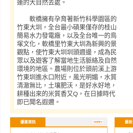
連的大自然去處。
軟橋擁有孕育著新竹科學園區的
竹東大圳，全台最小碩果僅存的桂山
簡易水力發電廠，以及全台唯一的鳥
塚文化，軟橋里竹東大圳為新興的景
觀點，使竹東大圳圳頭週邊，成為民
眾以及遊客了解當地生活脈絡及自然
環境的地區。農場則位於頭前溪上游
竹東圳進水口附近，風光明媚，水質
清澈無比，土壤肥沃，是好水好地，
耕種出來的米質香又Q，在日據時代
即已聞名遐邇。
優惠資訊
最新