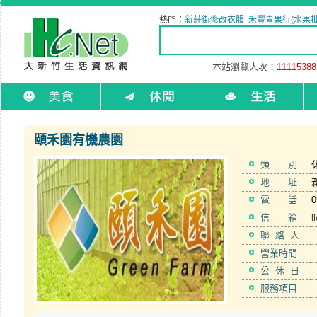
熱門：
新莊街修改衣服
禾豐青果行(水果批
本站瀏覽人次：
11115388
頤禾園有機農園
類 別
地 址
電 話
0
信 箱
l
聯 絡 人
營業時間
公 休 日
服務項目