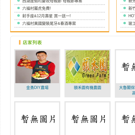
西湖度假村慶祝母親節 母親節專案
新光
六福村屬虎免費!
新竹
射手座&12月壽星 買一送一!
HO
六福村異國變裝尾牙&春酒專案
玻工
金勇DIY農場
頤禾園有機農園
大魯閣保