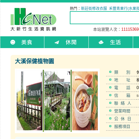
熱門：
新莊街修改衣服
禾豐青果行(水果批
本站瀏覽人次：
11115369
大溪保健植物園
類 別
地 址
電 話
0
信 箱
s
聯 絡 人
營業時間
公 休 日
服務項目