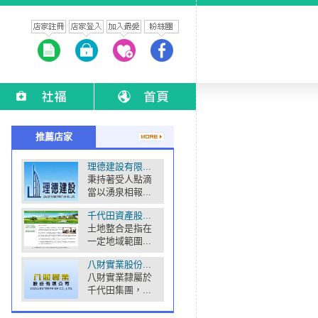
推薦店家
理德建設有限...
秉持著受人點滴
當以湧泉相報...
千代田資產股...
土地整合是指在
一定地域範圍...
八財實業股份...
八財實業隸屬於
千代田集團，...