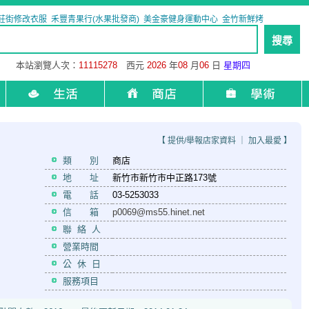
莊街修改衣服
禾豐青果行(水果批發商)
美金豪健身運動中心
金竹新鮮烤
本站瀏覽人次：
11115278
西元
2026
年
08
月
06
日
星期四
【
提供/舉報店家資料
｜
加入最愛
】
類 別
商店
地 址
新竹市新竹市中正路173號
電 話
03-5253033
信 箱
p0069@ms55.hinet.net
聯 絡 人
營業時間
公 休 日
服務項目