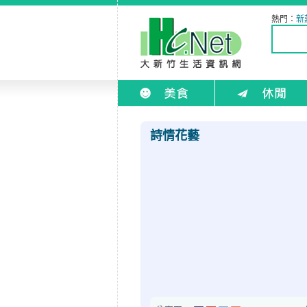
熱門：
新
詩情花藝