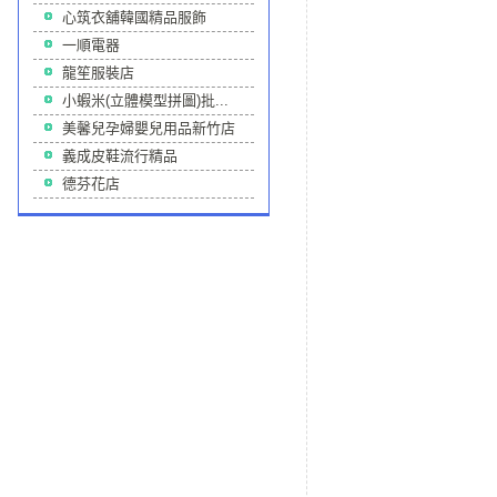
心筑衣舖韓國精品服飾
一順電器
龍笙服裝店
小蝦米(立體模型拼圖)批...
美馨兒孕婦嬰兒用品新竹店
義成皮鞋流行精品
德芬花店