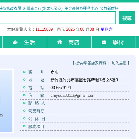
莊街修改衣服
禾豐青果行(水果批發商)
美金豪健身運動中心
金竹新鮮烤
本站瀏覽人次：
11115639
西元
2026
年
08
月
08
日
星期六
【
提供/舉報店家資料
｜
加入最愛
】
類 別
商店
地 址
新竹縣竹北市高鐵七路65號7樓之8及9
電 話
03-6579171
信 箱
chiyoda8011@gmail.com
聯 絡 人
營業時間
公 休 日
服務項目