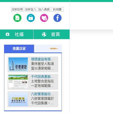
推薦店家
理德建設有限...
秉持著受人點滴
當以湧泉相報...
千代田資產股...
土地整合是指在
一定地域範圍...
八財實業股份...
八財實業隸屬於
千代田集團，...