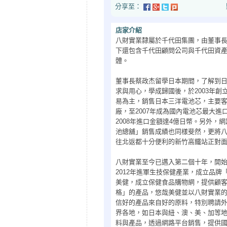
分享至：
點閱次數：2
店家介紹
八財實業隸屬於千代田集團，由董事
下還包含千代田顧問公司與千代田資
體。
董事長蔡政杰留學日本期間，了解到
求與用心，學成歸國後，於2003年創
易為主，銷售日本三洋電池芯，主要
廠，至2007年成為國內電池芯最大進口
2008年進口金額達4億日幣。另外，
池總舖」銷售成績也同樣斐然，更將
往北返都十分便利的新竹高鐵站正對
八財實業至今已邁入第二個十年，開
2012年進軍生技保健產業，成立品牌「
美健，成立保健食品購物網，提供顧
格」的產品，悠哉美健並以八財實業
信好的產品來自好的原料，特別聘請
界各地，如日本與紐、澳、美、加等
料與產品，透過網路平台銷售，提供