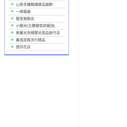
心筑衣舖韓國精品服飾
一順電器
龍笙服裝店
小蝦米(立體模型拼圖)批...
美馨兒孕婦嬰兒用品新竹店
義成皮鞋流行精品
德芬花店