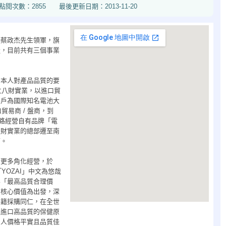
855 最後更新日期：2013-11-20
長蔡政杰先生領軍，旗
產，目前共有三個事業
日本人對產品品質的要
立八財實業，以進口貿
客戶為國際知名電池大
貿易商 / 盤商，到
網路經營自有品牌「電
八財實業的總部遷至南
面。
始更多角化經營，於
YOZAI」中文為悠哉
客「最高品質合理價
的核心價值為出發，深
外籍採購同仁，在全世
地進口高品質的保健原
國人價格平實且品質佳